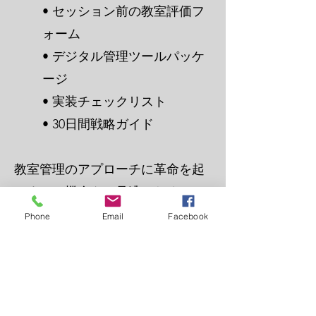
• セッション前の教室評価フ
ォーム
• デジタル管理ツールパッケ
ージ
• 実装チェックリスト
• 30日間戦略ガイド
教室管理のアプローチに革命を起
こすこの機会をお見逃しなく。
Phone
Email
Facebook
👉今すぐ始めましょう:
1. 「予約」をクリックして
登録する
2. 重点分野を選択する