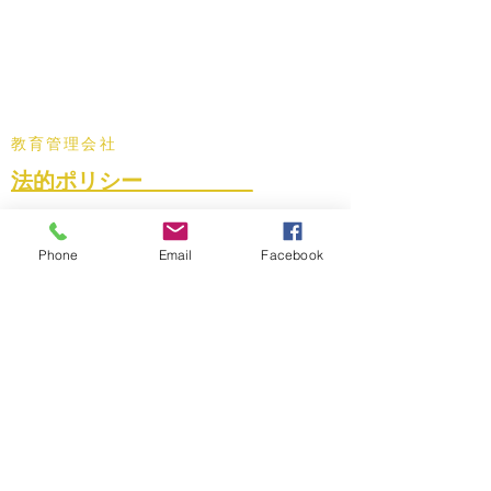
メールアドレス:
info@nlsimpsonllc.com
電話:
+1 (877) 594 - 7506
営業時間：月曜日～金曜日、午前9時～午後7時
本社：ミシガン州ハリソンタウンシップ
提供サービス: 世界中のオンラインサービス
教育管理会社
法的ポリシー__________
• 利用規約
• プライバシーポリシー
Phone
Email
Facebook
• 学生の権利
最終更新日:
2024年12月13日
Join Our Affiliate Program