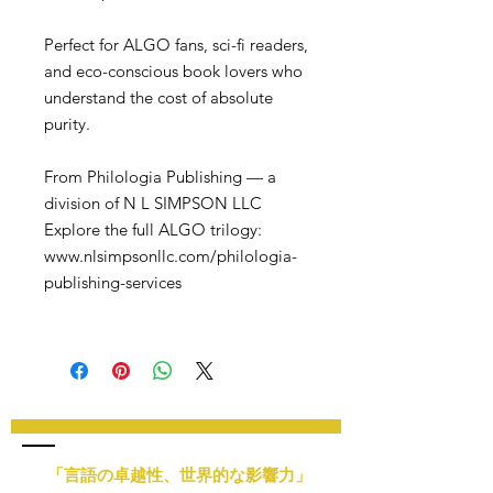
Perfect for ALGO fans, sci-fi readers,
and eco-conscious book lovers who
understand the cost of absolute
purity.
From Philologia Publishing — a
division of N L SIMPSON LLC
Explore the full ALGO trilogy:
www.nlsimpsonllc.com/philologia-
publishing-services
「言語の卓越性、世界的な影響力」