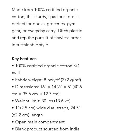
Made from 100% certified organic
cotton, this sturdy, spacious tote is
perfect for books, groceries, gym
gear, or everyday carry. Ditch plastic
and rep the pursuit of flawless order
in sustainable style.
Key Features:
• 100% certified organic cotton 3/1
twill
• Fabric weight: 8 oz/yd² (272 g/m²)
• Dimensions: 16″ × 14 ½″ × 5″ (40.6
cm × 35.6 cm × 12.7 cm)
• Weight limit: 30 lbs (13.6 kg)
• 1″ (2.5 cm) wide dual straps, 24.5″
(62.2 cm) length
• Open main compartment
• Blank product sourced from India