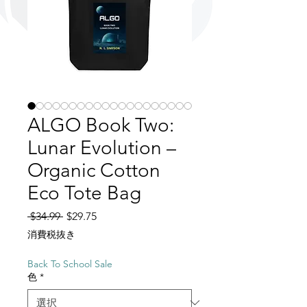
ALGO Book Two:
Lunar Evolution –
Organic Cotton
Eco Tote Bag
通常価格
セール価格
 $34.99 
$29.75
消費税抜き
Back To School Sale
色
*