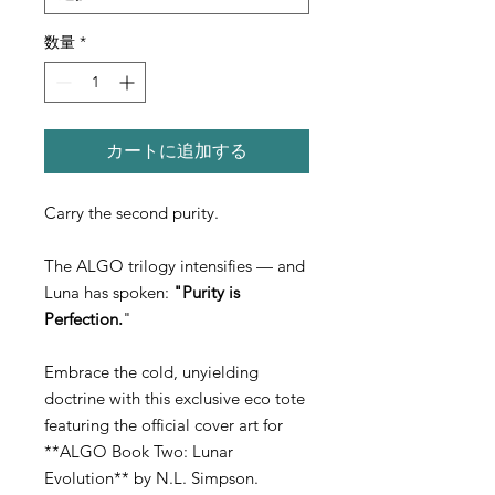
数量
*
カートに追加する
Carry the second purity.
The ALGO trilogy intensifies — and
Luna has spoken:
"Purity is
Perfection.
"
Embrace the cold, unyielding
doctrine with this exclusive eco tote
featuring the official cover art for
**ALGO Book Two: Lunar
Evolution** by N.L. Simpson.